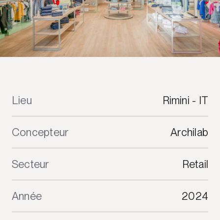
Lieu
Rimini - IT
Concepteur
Archilab
Secteur
Retail
Année
2024