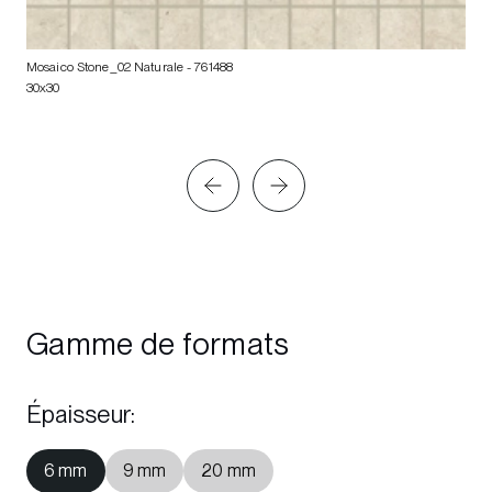
Mosaico Stone_02 Naturale
- 761488
30x30
Gamme de formats
Épaisseur
:
6 mm
9 mm
20 mm