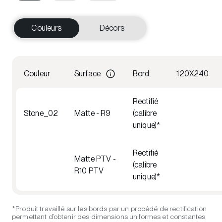
Couleurs
Décors
Couleur
Surface
Bord
120X240
Rectifié
Stone_02
Matte - R9
(calibre
unique)*
Rectifié
Matte PTV -
(calibre
R10 PTV
unique)*
*Produit travaillé sur les bords par un procédé de rectification
permettant d’obtenir des dimensions uniformes et constantes,