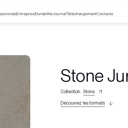
ssionnels
Entreprise
Contacts
Durabilité
Journal
Téléchargement
Stone Ju
Collection
:
Stone
Découvrez les formats