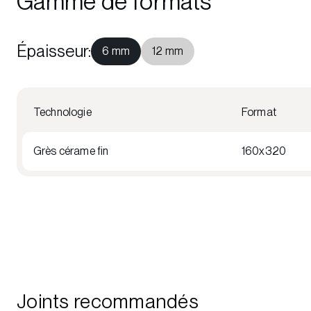
Gamme de formats
Épaisseur
:
6 mm
12 mm
Technologie
Format
Grès cérame fin
160x320
Joints recommandés