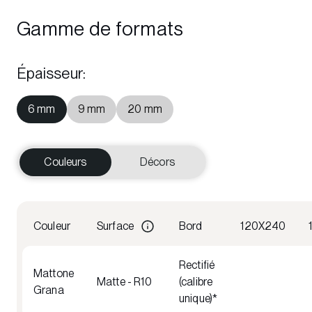
Gamme de formats
Épaisseur
:
6 mm
9 mm
20 mm
Couleurs
Décors
Couleur
Surface
Bord
120X240
Rectifié
Mattone
Matte - R10
(calibre
Grana
unique)*