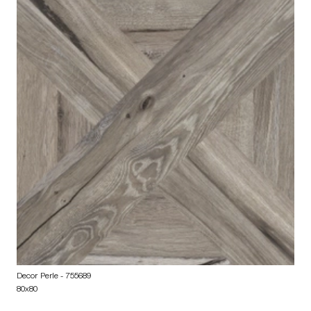
Decor Perle
- 755689
80x80