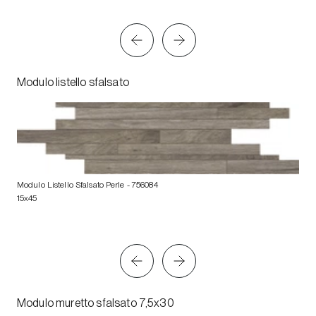
Modulo listello sfalsato
Modulo Listello Sfalsato Perle
- 756084
15x45
Modulo muretto sfalsato 7,5x30