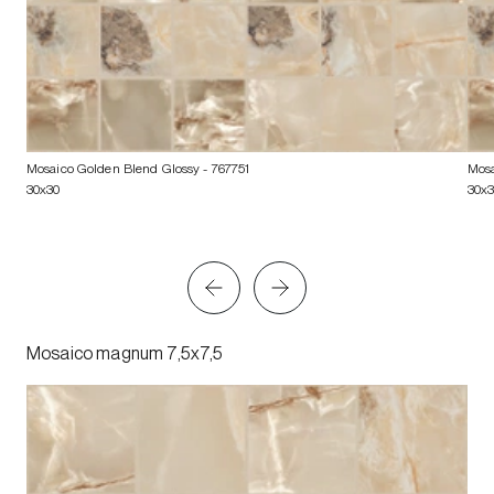
Mosaico Golden Blend Glossy
- 767751
Mosa
30x30
30x
Mosaico magnum 7,5x7,5