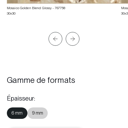
Mosaico Golden Blend Glossy
- 767758
Mosa
30x30
30x
Gamme de formats
Épaisseur
:
6 mm
9 mm