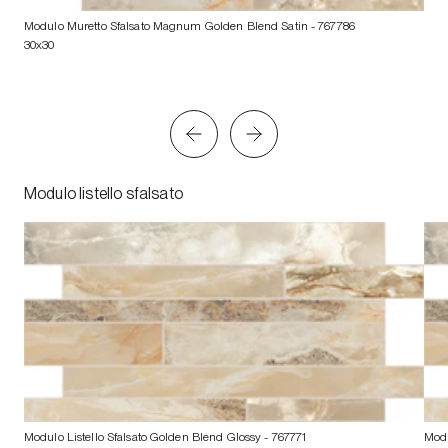
Modulo Muretto Sfalsato Magnum Golden Blend Satin
- 767786
30x30
Modulo listello sfalsato
Modulo Listello Sfalsato Golden Blend Glossy
- 767771
Modu