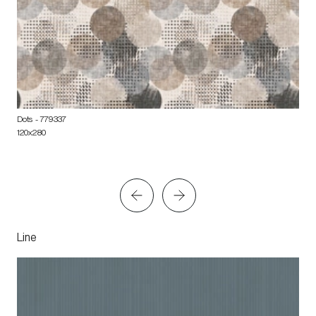
Dots
- 779337
120x280
Line