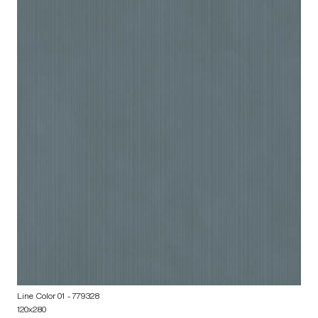
Line Color 01
- 779328
120x280