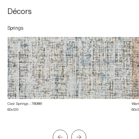
Décors
Springs
Cool Springs
- 780881
War
60x120
60x1