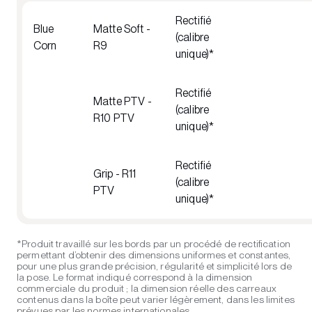
Rectifié
Blue
Matte Soft -
(calibre
Corn
R9
unique)*
Rectifié
Matte PTV -
(calibre
R10 PTV
unique)*
Rectifié
Grip - R11
(calibre
PTV
unique)*
*Produit travaillé sur les bords par un procédé de rectification
permettant d’obtenir des dimensions uniformes et constantes,
pour une plus grande précision, régularité et simplicité lors de
la pose. Le format indiqué correspond à la dimension
commerciale du produit ; la dimension réelle des carreaux
contenus dans la boîte peut varier légèrement, dans les limites
prévues par les normes internationales.