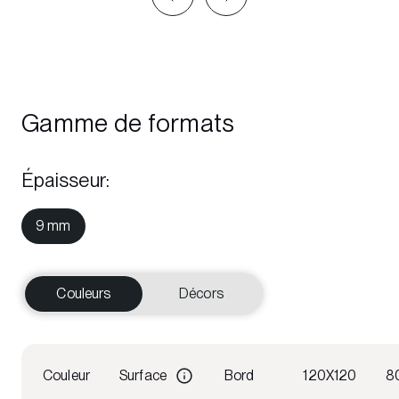
Gamme de formats
Épaisseur
:
9 mm
Couleurs
Décors
Couleur
Surface
Bord
120X120
8