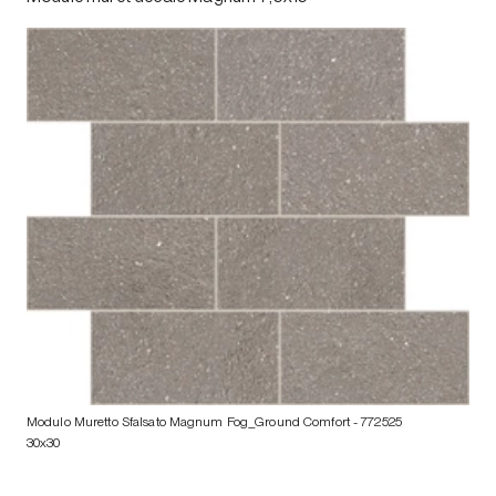
Modulo Muretto Sfalsato Magnum Fog_Ground Comfort
- 772525
30x30