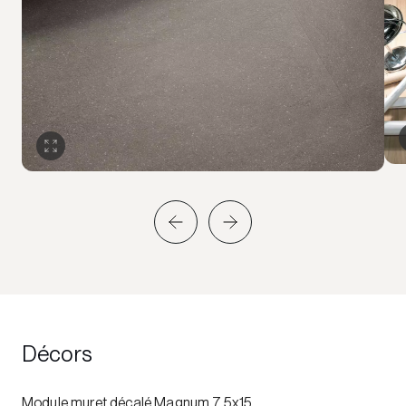
Décors
Module muret décalé Magnum 7,5x15