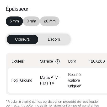
Épaisseur
:
6 mm
9 mm
20 mm
Couleurs
Décors
Couleur
Surface
Bord
120X280
Rectifié
Matte PTV -
Fog_Ground
(calibre
R10 PTV
unique)*
*Produit travaillé sur les bords par un procédé de rectification
permettant d’obtenir des dimensions uniformes et constantes,