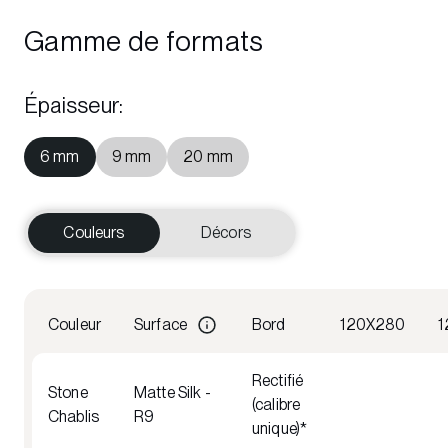
Gamme de formats
Épaisseur
:
6 mm
9 mm
20 mm
Couleurs
Décors
Couleur
Surface
Bord
120X280
1
Rectifié
Stone
Matte Silk -
(calibre
Chablis
R9
unique)*