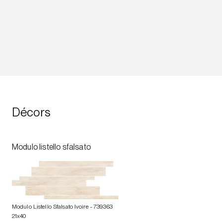
Décors
Modulo listello sfalsato
Modulo Listello Sfalsato Ivoire
- 739363
21x40