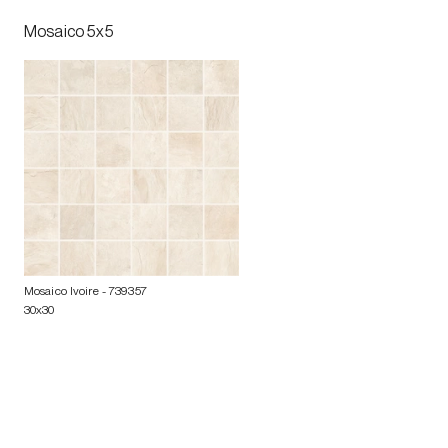
Mosaico 5x5
Mosaico Ivoire
- 739357
30x30