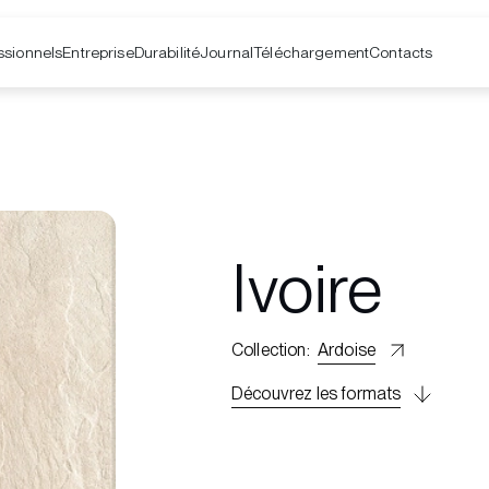
ssionnels
Entreprise
Contacts
Durabilité
Journal
Téléchargement
Ivoire
Collection
:
Ardoise
Découvrez les formats