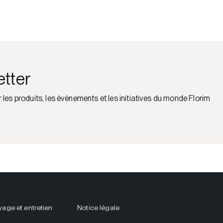
etter
r les produits, les événements et les initiatives du monde Florim
yage et entretien
Notice légale