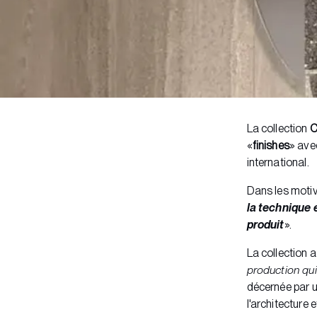
La collection
C
«
finishes
» ave
international.
Dans les motiva
la technique 
produit
».
La collection 
production qui
décernée par u
l'architecture 