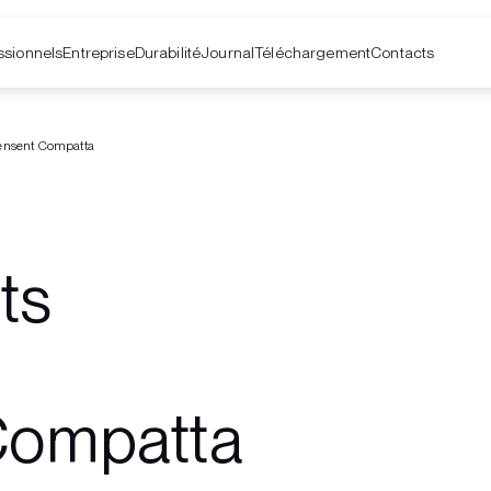
ssionnels
Entreprise
Contacts
Durabilité
Journal
Téléchargement
ensent Compatta
ts
Compatta