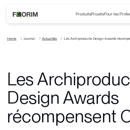
Produits
Projets
Pour les Profe
Home
Journal
Actualités
Les Archiproducts Design Awards récomp
Les Archiproduc
Design Awards
récompensent 