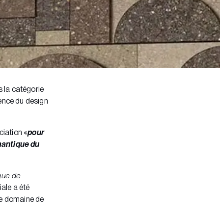
s la catégorie
llence du design
ciation «
pour
émantique du
que de
ale a été
 le domaine de