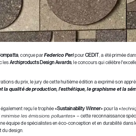
ompatta
, conçue par
Federico Peri
pour
CEDIT
, a été primée dan
c les
Archiproducts Design Awards
, le concours qui célèbre l'exce
tions du prix, le jury de cette huitième édition a exprimé son appré
et la qualité de production, l'esthétique, le graphisme et la s
a également reçu le trophée «
Sustainability Winner
» pour la «
techni
 minimise les émissions polluantes
» – cette reconnaissance spéci
ne équipe de spécialistes en éco-conception et en durabilité dans
et du design.