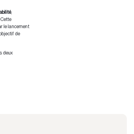
bilité
,
. Cette
ar le lancement
bjectif de
es deux