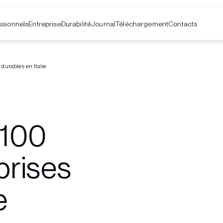
ssionnels
Entreprise
Contacts
Durabilité
Journal
Téléchargement
 durables en Italie
 100
prises
e