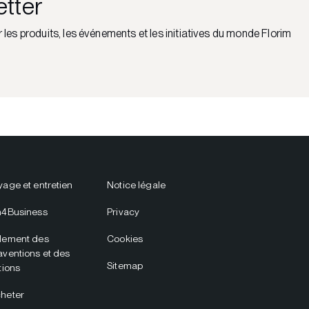
etter
r les produits, les événements et les initiatives du monde Florim
yage et entretien
Notice légale
m4Business
Privacy
lement des
Cookies
aventions et des
Sitemap
tions
heter