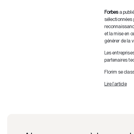
Forbes
a publié
sélectionnées 
reconnaissance
et la mise en 
générer de la 
Les entreprise
partenaires te
Florim se clas
Lire l’article