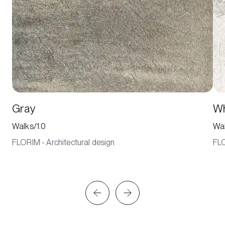
Gray
Wh
Walks/1.0
Wal
FLORIM - Architectural design
FLO