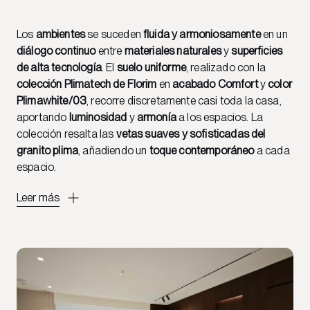
Los
ambientes
se suceden
fluida y armoniosamente
en un
diálogo continuo
entre
materiales naturales
y
superficies
de alta tecnología
. El
suelo uniforme
, realizado con la
colección Plimatech de Florim
en
acabado Comfort
y
color
Plimawhite/03
, recorre discretamente casi toda la casa,
aportando
luminosidad
y
armonía
a los espacios. La
colección resalta las
vetas suaves y sofisticadas del
granito plima
, añadiendo un
toque contemporáneo
a cada
espacio.
Leer más