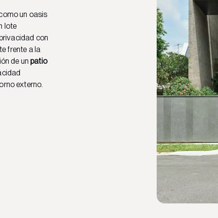
 como un oasis
n lote
a privacidad con
te frente a la
ción de un
patio
vacidad
orno externo.