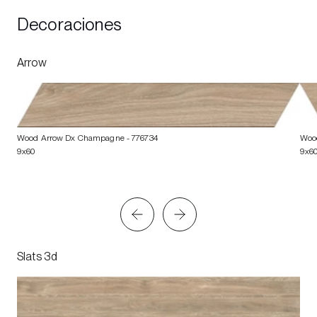
Decoraciones
Arrow
Wood Arrow Dx Champagne
- 776734
Woo
9x60
9x6
Slats 3d