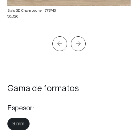
Slats 3D Champagne
- 776743
30x120
Gama de formatos
Espesor
:
9 mm