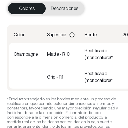
Colores
Decoraciones
Color
Superficie
Borde
20
Rectificado
Champagne
Matte - R10
(monocalibre)*
Rectificado
Grip - R11
(monocalibre)*
*Producto trabajado en los bordes mediante un proceso de
rectificación que permite obtener dimensiones uniformes y
constantes, favoreciendo una mayor precisión, regularidad y
facilidad durante la colocación. El formato indicado
corresponde a la dimensión comercial del producto; la
medida real de las baldosas contenidas en la caja puede
variar ligeramente, dentro de los límites previstos por las