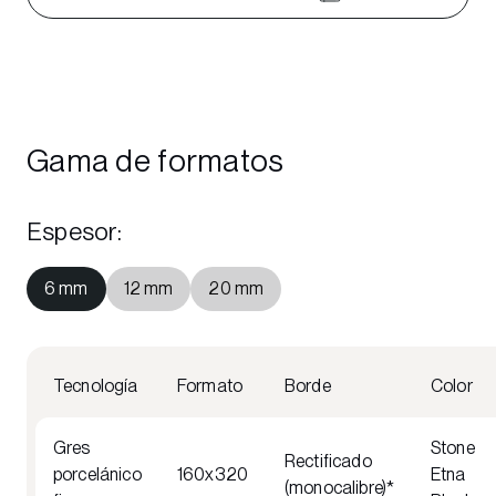
Gama de formatos
Espesor
:
6 mm
12 mm
20 mm
Tecnología
Formato
Borde
Color
Gres
Stone
Rectificado
porcelánico
160x320
Etna
(monocalibre)*