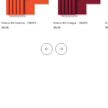
Rilievo #3 Cadmio
- 760375
Rilievo #3 Ciliegia
- 760374
Ri
36x36
36x36
3