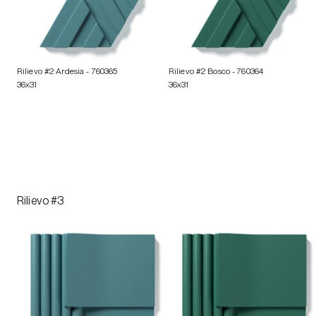
Rilievo #2 Ardesia
- 760365
Rilievo #2 Bosco
- 760364
36x31
36x31
Rilievo #3