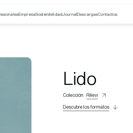
fesionales
Empresa
Contactos
Sostenibilidad
Journal
Descargas
Lido
Colección
:
Rilievi
Descubre los formatos