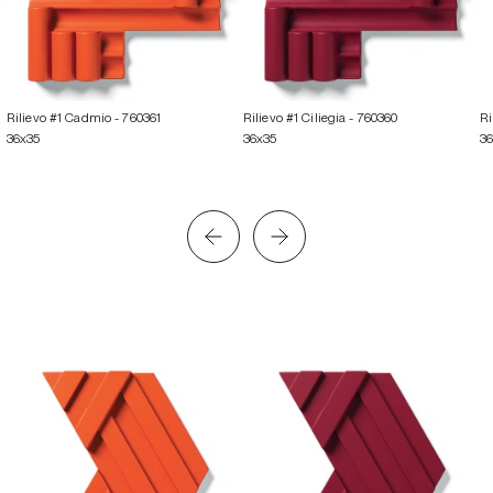
Rilievo #1 Cadmio
- 760361
Rilievo #1 Ciliegia
- 760360
Ri
36x35
36x35
3