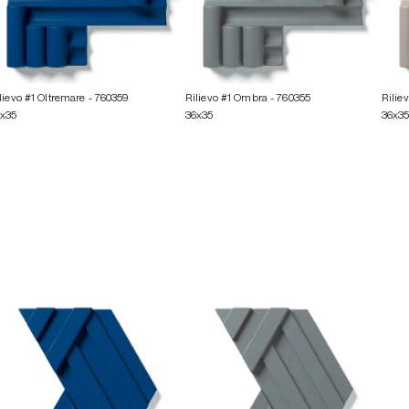
lievo #1 Oltremare
- 760359
Rilievo #1 Ombra
- 760355
Riliev
6x35
36x35
36x3