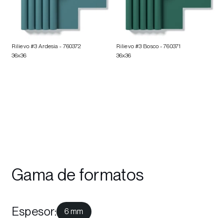
Rilievo #3 Ardesia
- 760372
Rilievo #3 Bosco
- 760371
36x36
36x36
Gama de formatos
Espesor
:
6 mm