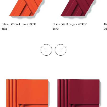
Rilievo #2 Cadmio
- 760368
Rilievo #2 Ciliegia
- 760367
Ri
36x31
36x31
36