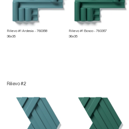
Rilievo #1 Ardesia
- 760358
Rilievo #1 Bosco
- 760357
36x35
36x35
Rilievo #2