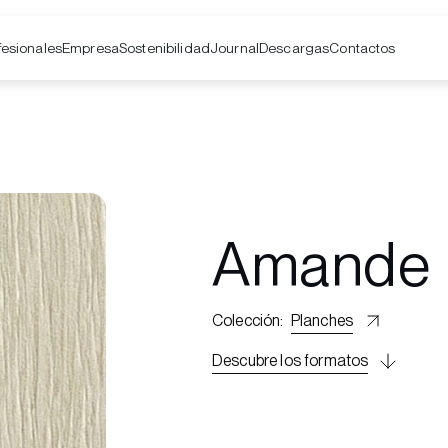
fesionales
Empresa
Contactos
Sostenibilidad
Journal
Descargas
Amande
Colección
:
Planches
Descubre los formatos