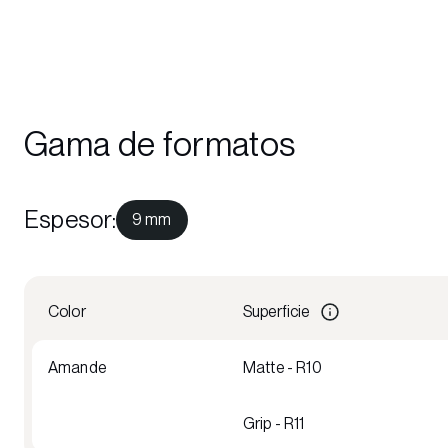
Gama de formatos
Espesor
:
9 mm
Color
Superficie
Amande
Matte - R10
Grip - R11