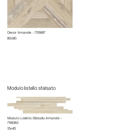
Decor Amande
- 755687
80x80
Modulo listello sfalsato
Modulo Listello Sfalsato Amande
-
756082
15x45