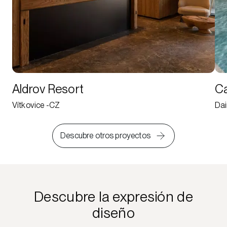
Aldrov Resort
Ca
Vítkovice -CZ
Dai
Descubre otros proyectos
Descubre la expresión de
diseño