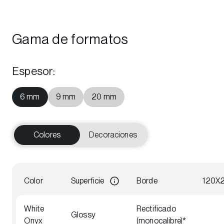
Gama de formatos
Espesor
:
6 mm
9 mm
20 mm
Colores
Decoraciones
Color
Superficie
Borde
120X
White
Rectificado
Glossy
Onyx
(monocalibre)*