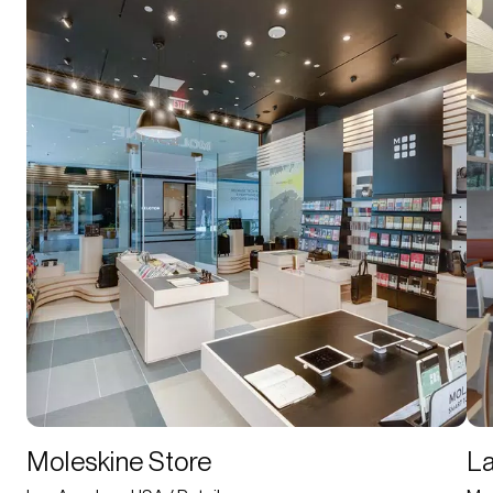
Moleskine Store
La