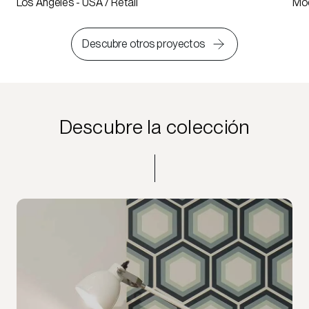
Los Angeles - USA / Retail
Mod
Descubre otros proyectos
Descubre la colección