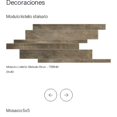
Decoraciones
Modulo listello sfalsato
Modulo Listello Sfalsato Brun
- 755940
21x40
Mosaico 5x5