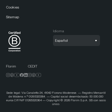
Cookies
Sitemap
Idioma
Español
Florim
CEDIT
Sede legal: Via Canaletto 24, 41042 Fiorano Modenese. — Registro Mercantil
de Módena n.º 01265320364. — Capital social desembolsado: 50.000.000
euros CIF/NIF 01265320364 — Copyright © 2026 Florim S.p.A. SB con socio
único.