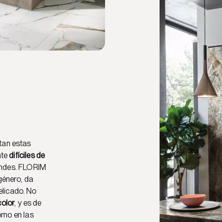
tan estas
nte
difíciles de
andes. FLORIM
 género, da
elicado. No
olor
, y es de
omo en las