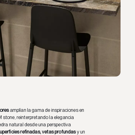
ores
amplían la gama de inspiraciones en
stone, reinterpretando la elegancia
edra natural desde una perspectiva
uperficies refinadas, vetas profundas
y un