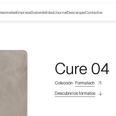
fesionales
Empresa
Contactos
Sostenibilidad
Journal
Descargas
Cure 04
Colección
:
Formatech
Descubre los formatos