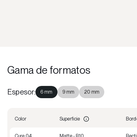
Gama de formatos
Espesor
:
6 mm
9 mm
20 mm
Color
Superficie
Bord
Cure 04
Matte - R10
Recti