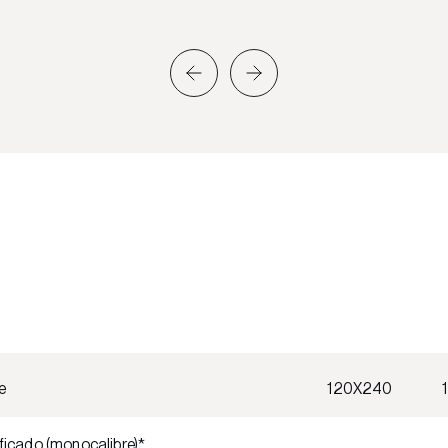
e
120X240
ficado (monocalibre)*