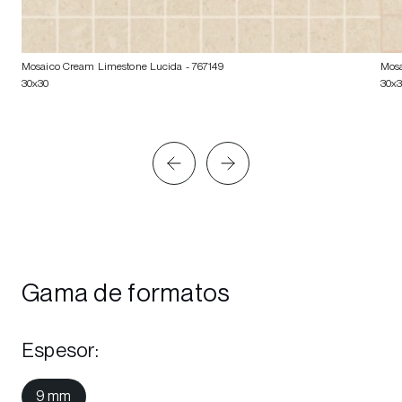
Mosaico Cream Limestone Lucida
- 767149
Mosa
30x30
30x
Gama de formatos
Espesor
:
9 mm