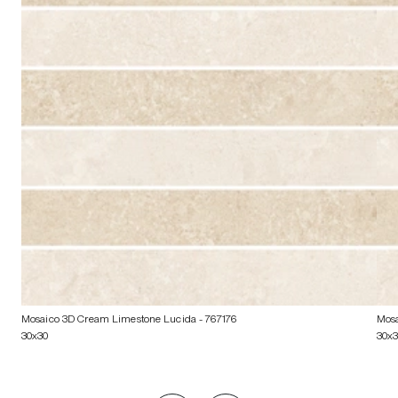
Mosaico 3D Cream Limestone Lucida
- 767176
Mosa
30x30
30x