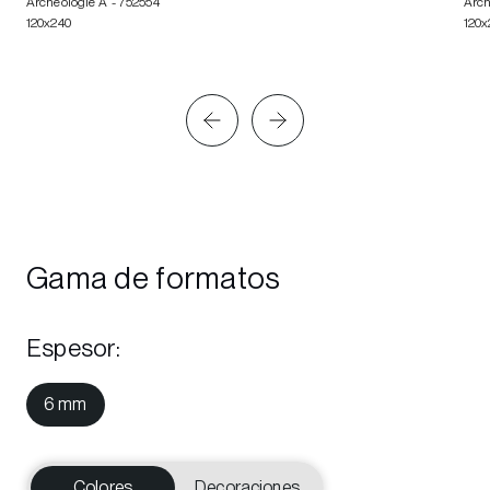
Archeologie A
- 752554
Arch
120x240
120x
Gama de formatos
Espesor
:
6 mm
Colores
Decoraciones