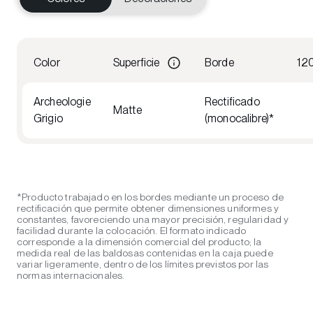
Color
Superficie
Borde
12
Archeologie
Rectificado
Matte
Grigio
(monocalibre)*
*Producto trabajado en los bordes mediante un proceso de
rectificación que permite obtener dimensiones uniformes y
constantes, favoreciendo una mayor precisión, regularidad y
facilidad durante la colocación. El formato indicado
corresponde a la dimensión comercial del producto; la
medida real de las baldosas contenidas en la caja puede
variar ligeramente, dentro de los límites previstos por las
normas internacionales.