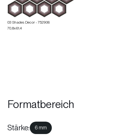
03 Shades Decor
- 752906
70,8x61,4
Formatbereich
Stärke
:
6 mm