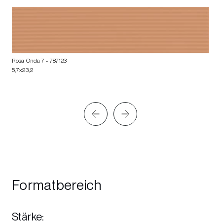
Rosa Onda 7
- 787123
5,7x23,2
Formatbereich
Stärke
: