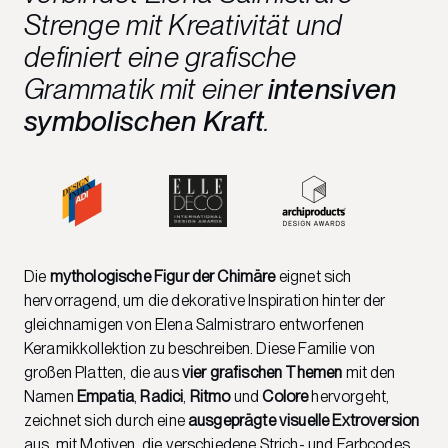
Strenge mit Kreativität und
definiert eine grafische
Grammatik mit einer
intensiven
symbolischen Kraft
.
Die
mythologische Figur der Chimäre
eignet sich
hervorragend, um die dekorative Inspiration hinter der
gleichnamigen von Elena Salmistraro entworfenen
Keramikkollektion zu beschreiben. Diese Familie von
großen Platten, die aus
vier grafischen Themen
mit den
Namen
Empatia
,
Radici
,
Ritmo
und
Colore
hervorgeht,
zeichnet sich durch eine
ausgeprägte visuelle Extroversion
aus, mit Motiven, die verschiedene Strich- und Farbcodes