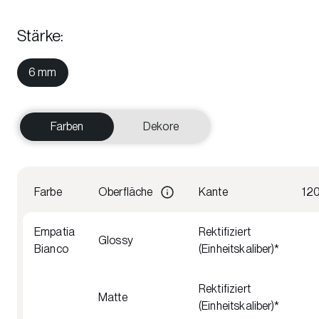
Stärke
:
6 mm
Farben
Dekore
Farbe
Oberfläche
Kante
12
Empatia
Rektifiziert
Glossy
Bianco
(Einheitskaliber)*
Rektifiziert
Matte
(Einheitskaliber)*