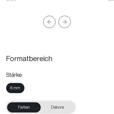
Formatbereich
Stärke
:
6 mm
Farben
Dekore