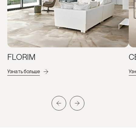
FLORIM
C
Узнать больше
Уз