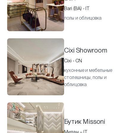
Bari (BA) - IT
полы и облицовка
Cixi Showroom
Cixi - CN
кухонные и мебельные
столешницы, полы и
облицовка
Бутик Missoni
Милан – IT