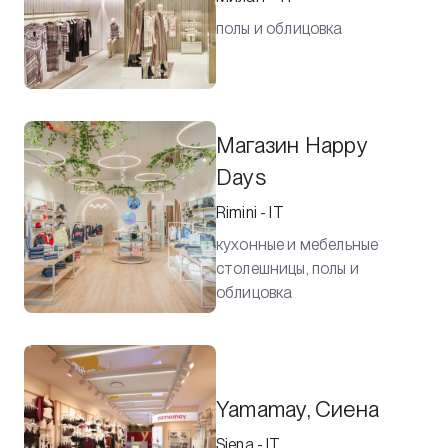
полы и облицовка
Магазин Happy
Days
Rimini - IT
кухонные и мебельные
столешницы, полы и
облицовка
Yamamay, Сиена
Siena - IT