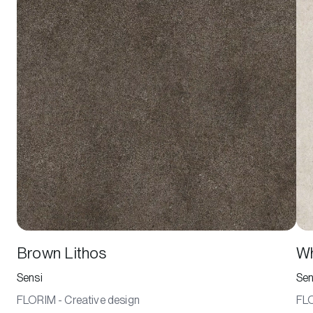
Brown Lithos
Wh
Sensi
Sen
FLORIM - Creative design
FLO