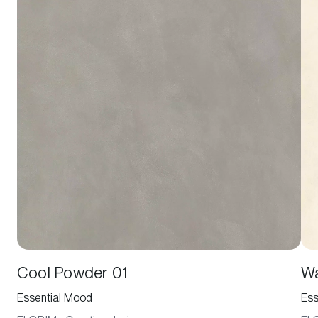
Cool Powder 01
Wa
Essential Mood
Ess