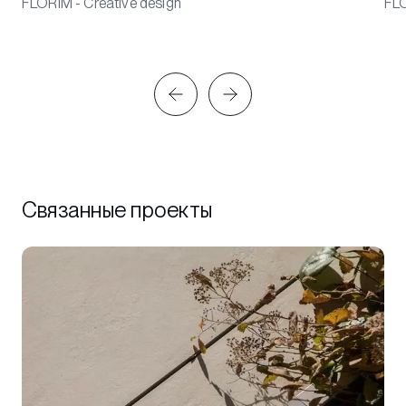
FLORIM - Creative design
FLO
Связанные проекты