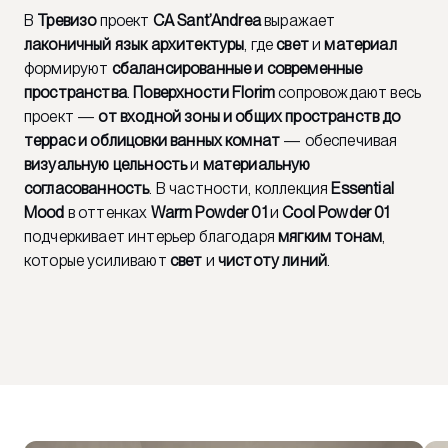
В
Тревизо
проект
CA Sant’Andrea
выражает
лаконичный язык архитектуры
, где
свет
и
материал
формируют
сбалансированные и современные
пространства
.
Поверхности Florim
сопровождают весь
проект —
от входной зоны и общих пространств до
террас и облицовки ванных комнат
— обеспечивая
визуальную цельность
и
материальную
согласованность
. В частности, коллекция
Essential
Mood
в оттенках
Warm Powder 01
и
Cool Powder 01
подчеркивает интерьер благодаря
мягким тонам
,
которые усиливают
свет
и
чистоту линий
.