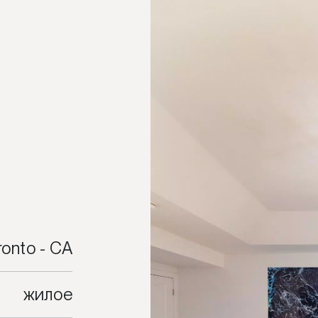
ronto - CA
жилое