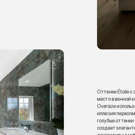
Оттенки Étoile 
место в ванной 
Oversize использо
иллюзия переосм
голубые оттенки
создает элегант