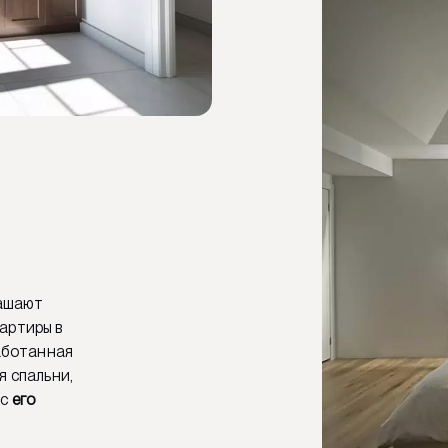
рашают
артиры в
работанная
я спальни,
 с
его