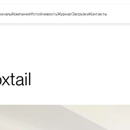
оналы
Компания
Контакты
Устойчивость
Журнал
Загрузки
tail