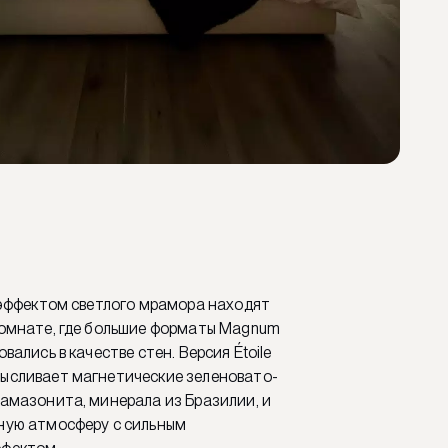
с эффектом светлого мрамора находят
комнате, где большие форматы Magnum
вались в качестве стен. Версия Étoile
ысливает магнетические зеленовато-
 амазонита, минерала из Бразилии, и
ную атмосферу с сильным