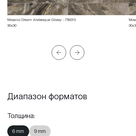
Mosaico Dream Arabesque Glossy
- 756313
Mosa
30x30
30x
Диапазон форматов
Толщина
:
6 mm
9 mm