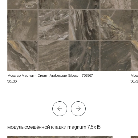
Mosaico Magnum Dream Arabesque Glossy
- 756367
Mos
30x30
30x
модуль смещённой кладки magnum 7,5x15