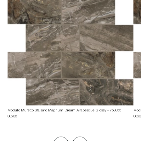
Modulo Muretto Sfalsato Magnum Dream Arabesque Glossy
- 756355
Modu
30x30
30x