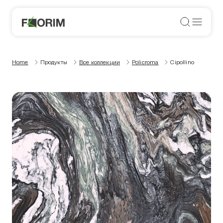
Home
Продукты
Все коллекции
Policroma
Cipollino