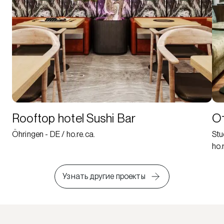
Rooftop hotel Sushi Bar
Oт
Öhringen - DE / ho.re.ca.
Stu
ho.
Узнать другие проекты