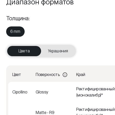
Диапазон форматов
Толщина
:
6 mm
Цвета
Украшения
Цвет
Поверхность
Край
Ректифицированный
Cipollino
Glossy
(монокалибр)*
Ректифицированный
Matte - R9