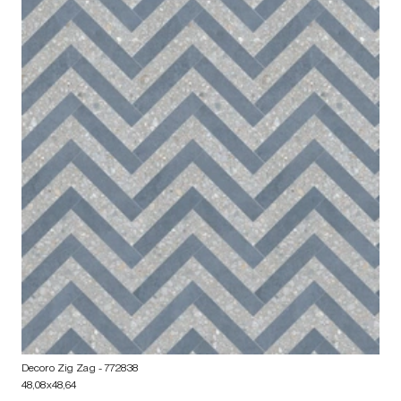
Decoro Zig Zag
- 772838
48,08x48,64