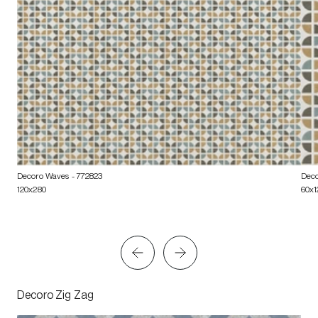
Decoro Waves
- 772823
Dec
120x280
60x1
Decoro Zig Zag