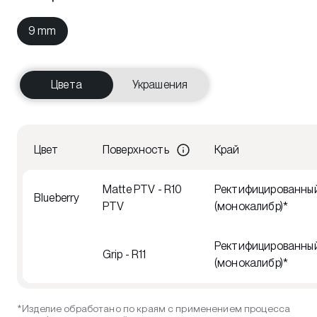
9 mm
Цвета
Украшения
Цвет
Поверхность
Край
Matte PTV - R10
Ректифицированны
Blueberry
PTV
(монокалибр)*
Ректифицированны
Grip - R11
(монокалибр)*
*Изделие обработано по краям с применением процесса