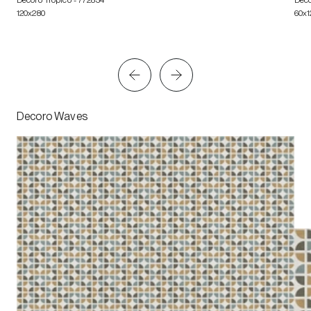
120x280
60x1
Decoro Waves