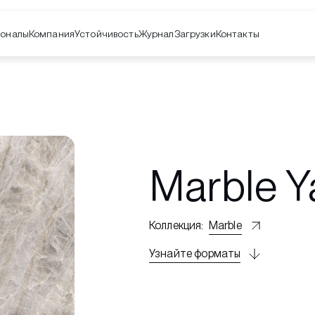
оналы
Компания
Контакты
Устойчивость
Журнал
Загрузки
Marble 
Коллекция
:
Marble
Узнайте форматы