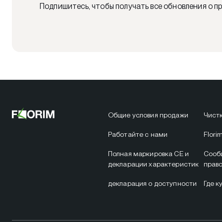
Подпишитесь, чтобы получать все обновления о пр
Общие условия продажи
Чистк
Работайте с нами
Flori
Полная маркировка CE и
Сооб
декларации характеристик
прав
декларация о доступности
Где к