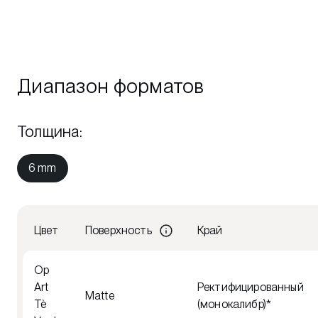
Диапазон форматов
Толщина
:
6 mm
Цвет
Поверхность
Край
Op
Art
Ректифицированный
Matte
Tè
(монокалибр)*