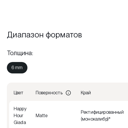
Диапазон форматов
Толщина
:
6 mm
Цвет
Поверхность
Край
Happy
Ректифицированный
Hour
Matte
(монокалибр)*
Giada