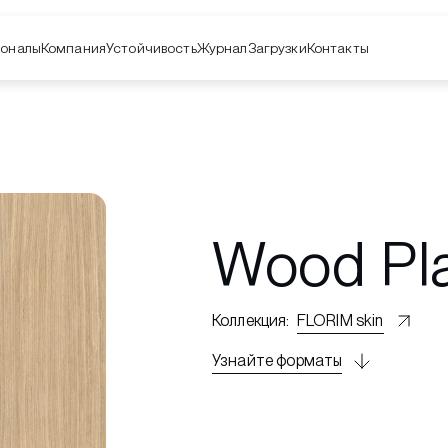
оналы
Компания
Контакты
Устойчивость
Журнал
Загрузки
Wood Pl
Коллекция
:
FLORIM skin
Узнайте форматы