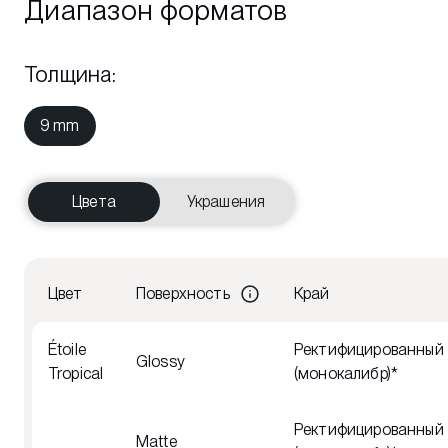
Диапазон форматов
Толщина
:
9 mm
Цвета
Украшения
Цвет
Поверхность
Край
Étoile
Ректифицированный
Glossy
Tropical
(монокалибр)*
Ректифицированный
Matte