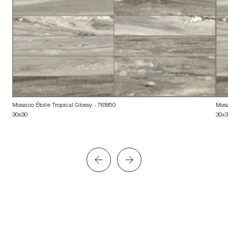
Mosaico Étoile Tropical Glossy
- 761850
Mosa
30x30
30x