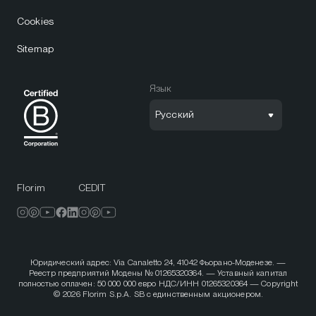
Cookies
Sitemap
Язык
Русский
Florim
CEDIT
Юридический адрес: Via Canaletto 24, 41042 Фьорано-Моденезе. —
Реестр предприятий Модены № 01265320364. — Уставный капитал
полностью оплачен: 50 000 000 евро НДС/ИНН 01265320364 — Copyright
© 2026 Florim S.p.A. SB с единственным акционером.