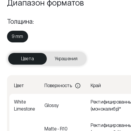
Диапазон форматов
Толщина
:
9 mm
Цвета
Украшения
Цвет
Поверхность
Край
White
Ректифицированн
Glossy
Limestone
(монокалибр)*
Ректифицированн
Matte - R10