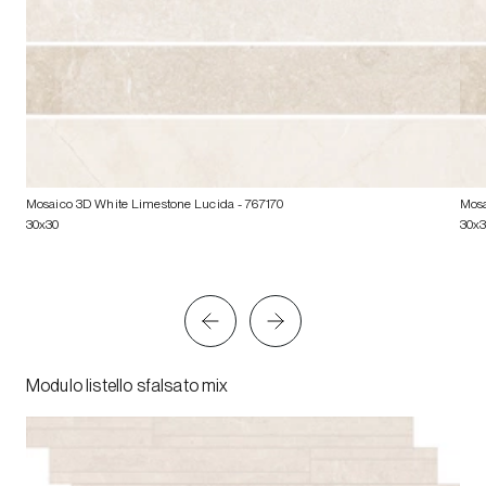
Mosaico 3D White Limestone Lucida
- 767170
Mosa
30x30
30x
Modulo listello sfalsato mix