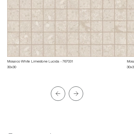
Mosaico White Limestone Lucida
- 767031
Mosa
30x30
30x