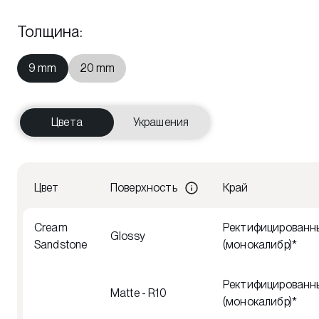
Толщина
:
9 mm
20 mm
Цвета
Украшения
Цвет
Поверхность
Край
Cream
Ректифицированн
Glossy
Sandstone
(монокалибр)*
Ректифицированн
Matte - R10
(монокалибр)*