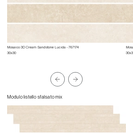
Mosaico 3D Cream Sandstone Lucida
- 767174
Mosa
30x30
30x
Modulo listello sfalsato mix