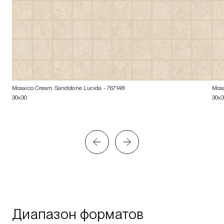
Mosaico Cream Sandstone Lucida
- 767148
Mosa
30x30
30x
Диапазон форматов