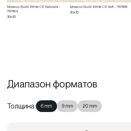
Mosaico Build White CE Naturale
-
Mosaico Build White CE Soft
- 767498
767494
30x30
30x30
Диапазон форматов
Толщина
:
6 mm
9 mm
20 mm