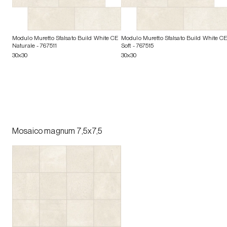
Modulo Muretto Sfalsato Build White CE
Modulo Muretto Sfalsato Build White C
Naturale
- 767511
Soft
- 767515
30x30
30x30
Mosaico magnum 7,5x7,5