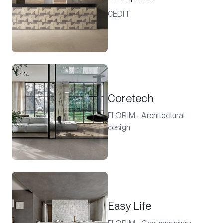
CEDIT
Coretech
FLORIM - Architectural
design
Easy Life