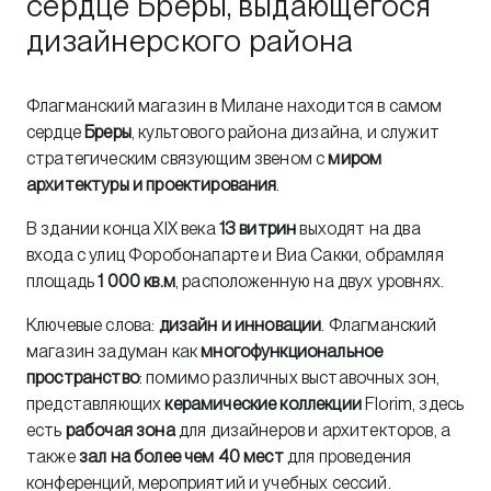
сердце Бреры, выдающегося
дизайнерского района
Флагманский магазин в Милане находится в самом
сердце
Бреры
, культового района дизайна, и служит
стратегическим связующим звеном с
миром
архитектуры и проектирования
.
В здании конца XIX века
13 витрин
выходят на два
входа с улиц Форобонапарте и Виа Сакки, обрамляя
площадь
1 000 кв.м
, расположенную на двух уровнях.
Ключевые слова:
дизайн и инновации
. Флагманский
магазин задуман как
многофункциональное
пространство
: помимо различных выставочных зон,
представляющих
керамические коллекции
Florim, здесь
есть
рабочая зона
для дизайнеров и архитекторов, а
также
зал на более чем 40 мест
для проведения
конференций, мероприятий и учебных сессий.