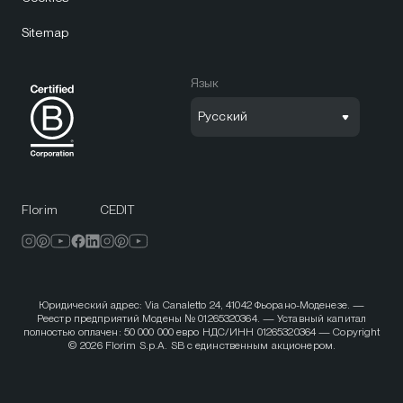
Sitemap
Язык
Русский
Florim
CEDIT
Юридический адрес: Via Canaletto 24, 41042 Фьорано-Моденезе. —
Реестр предприятий Модены № 01265320364. — Уставный капитал
полностью оплачен: 50 000 000 евро НДС/ИНН 01265320364 — Copyright
© 2026 Florim S.p.A. SB с единственным акционером.