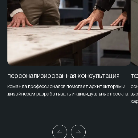
персонализированная консультация
те
команда профессионалов помогает архитекторам и
ос
дизайнерам разрабатывать индивидуальные проекты.
вы
хар