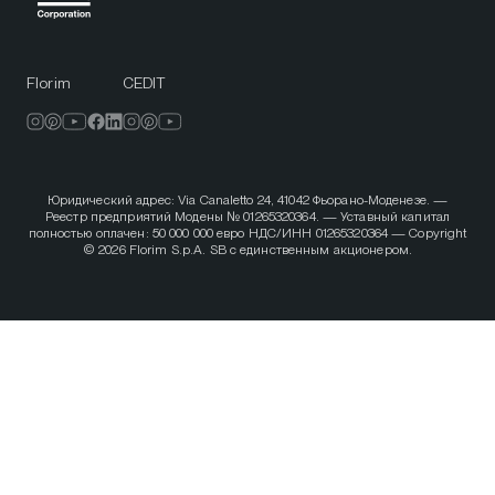
Florim
CEDIT
Юридический адрес: Via Canaletto 24, 41042 Фьорано-Моденезе. —
Реестр предприятий Модены № 01265320364. — Уставный капитал
полностью оплачен: 50 000 000 евро НДС/ИНН 01265320364 — Copyright
© 2026 Florim S.p.A. SB с единственным акционером.